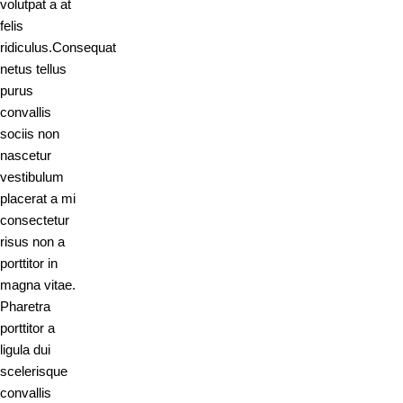
volutpat a at
felis
ridiculus.
Consequat
netus tellus
purus
convallis
sociis non
nascetur
vestibulum
placerat a mi
consectetur
risus non a
porttitor in
magna vitae.
Pharetra
porttitor a
ligula dui
scelerisque
convallis