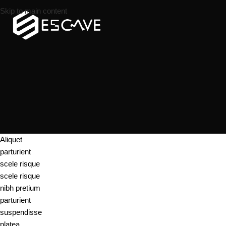
Skip to main content
Aliquet
parturient
scele risque
scele risque
nibh pretium
parturient
suspendisse
platea