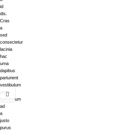
id
dis.
Cras
a
sed
consectetur
lacinia
hac
urna
dapibus
parturient
vestibulum
porta
fermentum
ad
a
justo
purus