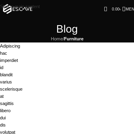
Skip to main content
0.00
৳
ME
Blog
Home
/
Furniture
Adipiscing
hac
imperdiet
id
blandit
varius
scelerisque
at
sagittis
libero
dui
dis
volutpat