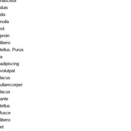
nascetur
duis
dis
nulla
sit
proin
libero
tellus.
Purus
a
adipiscing
volutpat
lacus
ullamcorper
lacus
ante
tellus
fusce
libero
et